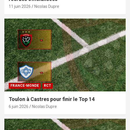
11 juin 2026
Nicolas Dupre
FRANCE-MONDE
RCT
Toulon à Castres pour finir le Top 14
6 juin 2026
Nicolas Dupre