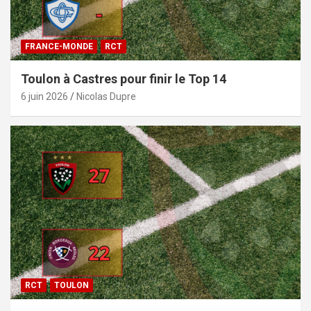
FRANCE-MONDE
RCT
Toulon à Castres pour finir le Top 14
6 juin 2026
Nicolas Dupre
RCT
TOULON