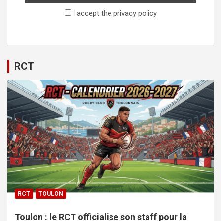
I accept the privacy policy
RCT
RCT
TOULON
Toulon : le RCT officialise son staff pour la