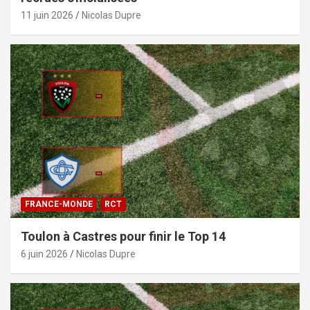
11 juin 2026
Nicolas Dupre
FRANCE-MONDE
RCT
Toulon à Castres pour finir le Top 14
6 juin 2026
Nicolas Dupre