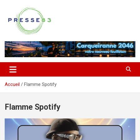
Aller
au
contenu
Comprendre ce qui se joue vraiment dans le Var
Presse 83
Accueil
Flamme Spotify
Flamme Spotify