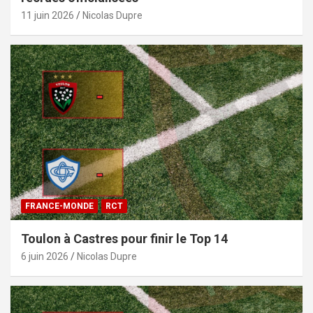
11 juin 2026
Nicolas Dupre
FRANCE-MONDE
RCT
Toulon à Castres pour finir le Top 14
6 juin 2026
Nicolas Dupre