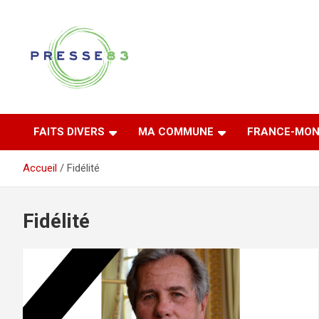
Aller
au
contenu
Comprendre ce qui se joue vraiment dans le Var
Presse 83
FAITS DIVERS
MA COMMUNE
FRANCE-MON
Accueil
Fidélité
Fidélité