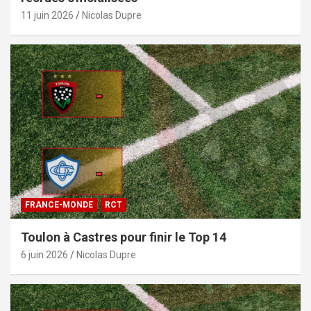
11 juin 2026
Nicolas Dupre
FRANCE-MONDE
RCT
Toulon à Castres pour finir le Top 14
6 juin 2026
Nicolas Dupre