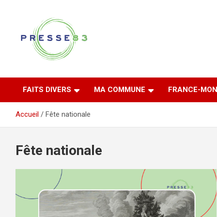
Aller
au
contenu
Comprendre ce qui se joue vraiment dans le Var
Presse 83
FAITS DIVERS
MA COMMUNE
FRANCE-MON
Accueil
Fête nationale
Fête nationale