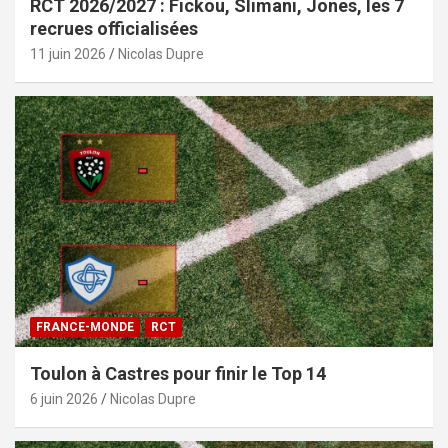
RCT 2026/2027 : Fickou, Slimani, Jones, les 7
recrues officialisées
11 juin 2026
Nicolas Dupre
FRANCE-MONDE
RCT
Toulon à Castres pour finir le Top 14
6 juin 2026
Nicolas Dupre