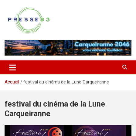
Aller
au
contenu
Comprendre ce qui se joue vraiment dans le Var
Presse 83
Accueil
festival du cinéma de la Lune Carqueiranne
festival du cinéma de la Lune
Carqueiranne