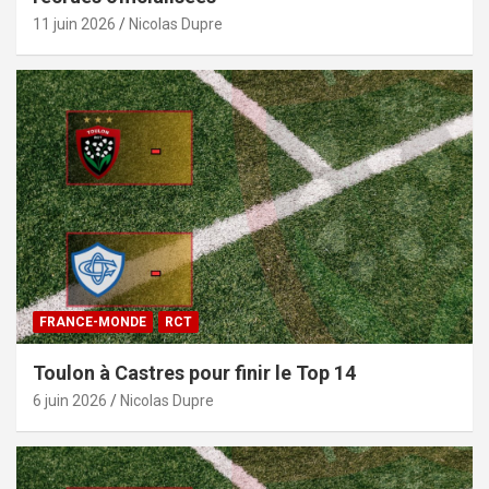
11 juin 2026
Nicolas Dupre
FRANCE-MONDE
RCT
Toulon à Castres pour finir le Top 14
6 juin 2026
Nicolas Dupre