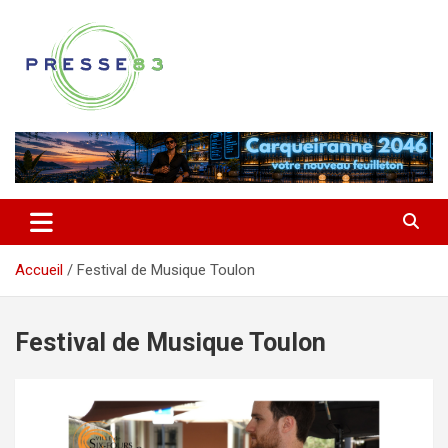
Aller
au
contenu
Comprendre ce qui se joue vraiment dans le Var
Presse 83
Accueil
Festival de Musique Toulon
Festival de Musique Toulon