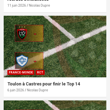
11 juin 2026
Nicolas Dupre
FRANCE-MONDE
RCT
Toulon à Castres pour finir le Top 14
6 juin 2026
Nicolas Dupre