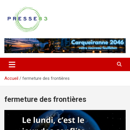
Aller
au
contenu
Comprendre ce qui se joue vraiment dans le Var
Presse 83
Accueil
fermeture des frontières
fermeture des frontières