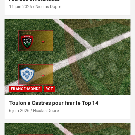
11 juin 2026
Nicolas Dupre
FRANCE-MONDE
RCT
Toulon à Castres pour finir le Top 14
6 juin 2026
Nicolas Dupre