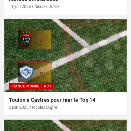
11 juin 2026
Nicolas Dupre
FRANCE-MONDE
RCT
Toulon à Castres pour finir le Top 14
6 juin 2026
Nicolas Dupre