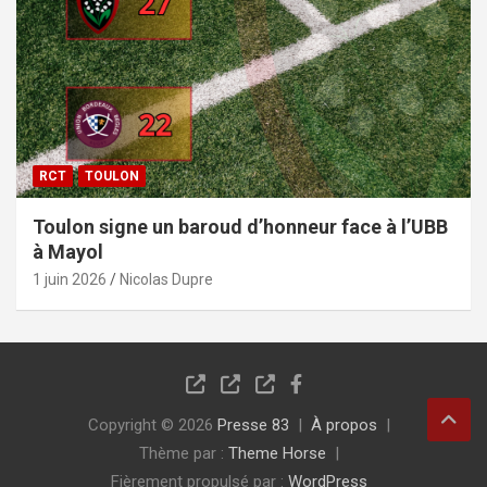
RCT
TOULON
Toulon signe un baroud d’honneur face à l’UBB
à Mayol
1 juin 2026
Nicolas Dupre
Copyright © 2026
Presse 83
À propos
Thème par :
Theme Horse
Fièrement propulsé par :
WordPress