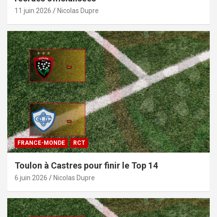
11 juin 2026
Nicolas Dupre
FRANCE-MONDE
RCT
Toulon à Castres pour finir le Top 14
6 juin 2026
Nicolas Dupre