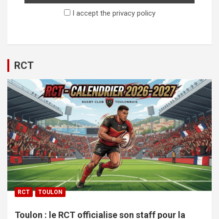
I accept the privacy policy
RCT
RCT
TOULON
Toulon : le RCT officialise son staff pour la