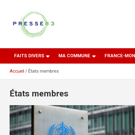
Aller
au
contenu
Comprendre ce qui se joue vraiment dans le Var
Presse 83
FAITS DIVERS
MA COMMUNE
FRANCE-MON
Accueil
États membres
États membres