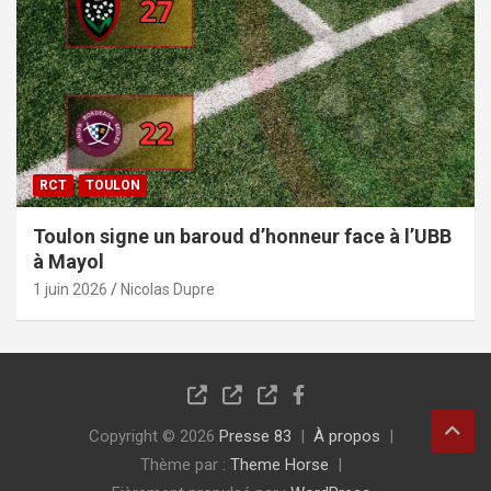
RCT
TOULON
Toulon signe un baroud d’honneur face à l’UBB
à Mayol
1 juin 2026
Nicolas Dupre
Copyright © 2026
Presse 83
À propos
Thème par :
Theme Horse