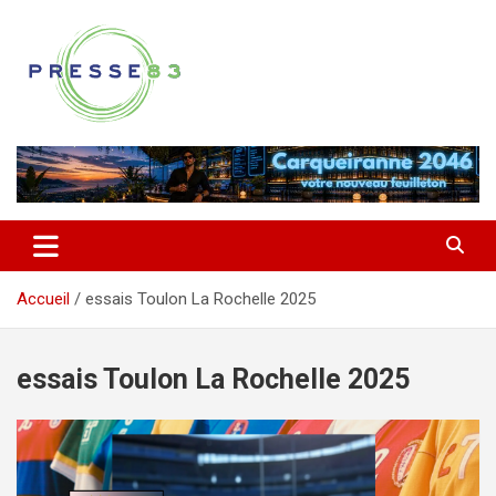
Aller
au
contenu
Comprendre ce qui se joue vraiment dans le Var
Presse 83
Accueil
essais Toulon La Rochelle 2025
essais Toulon La Rochelle 2025