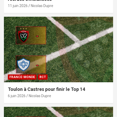
11 juin 2026
Nicolas Dupre
FRANCE-MONDE
RCT
Toulon à Castres pour finir le Top 14
6 juin 2026
Nicolas Dupre