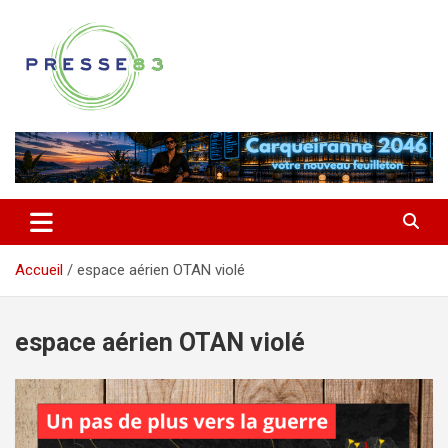
Aller
au
contenu
Comprendre ce qui se joue vraiment dans le Var
Presse 83
Accueil
espace aérien OTAN violé
espace aérien OTAN violé