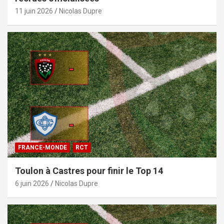
11 juin 2026
Nicolas Dupre
FRANCE-MONDE
RCT
Toulon à Castres pour finir le Top 14
6 juin 2026
Nicolas Dupre