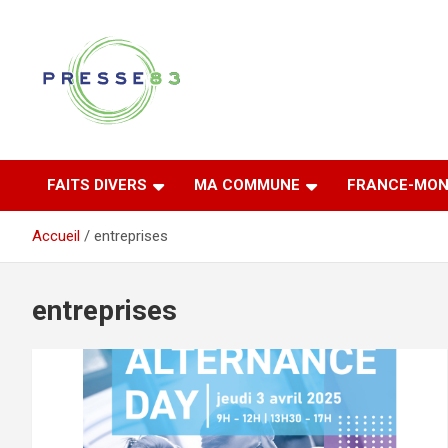
Aller
au
contenu
Comprendre ce qui se joue vraiment dans le Var
Presse 83
FAITS DIVERS
MA COMMUNE
FRANCE-MON
Accueil
entreprises
entreprises