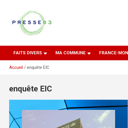
Aller
au
contenu
Comprendre ce qui se joue vraiment dans le Var
Presse 83
FAITS DIVERS
MA COMMUNE
FRANCE-MON
Accueil
enquête EIC
enquête EIC