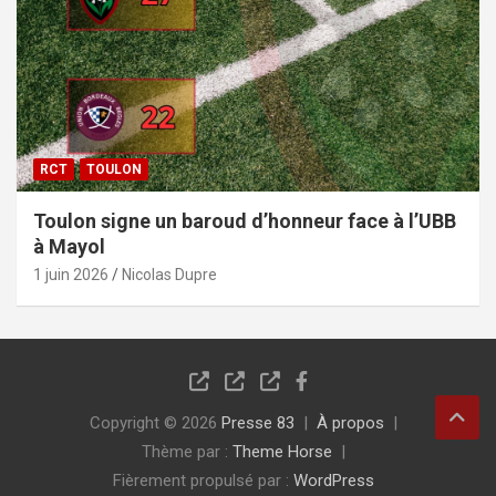
RCT
TOULON
Toulon signe un baroud d’honneur face à l’UBB
à Mayol
1 juin 2026
Nicolas Dupre
Copyright © 2026
Presse 83
À propos
Thème par :
Theme Horse
Fièrement propulsé par :
WordPress