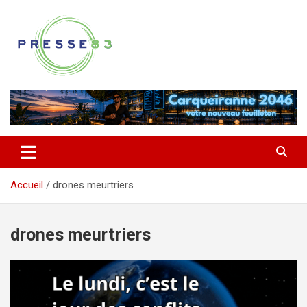
Aller
au
contenu
Comprendre ce qui se joue vraiment dans le Var
Presse 83
Accueil
drones meurtriers
drones meurtriers