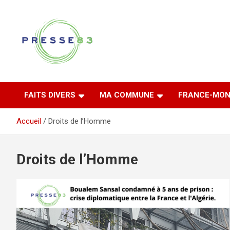
Aller
au
contenu
Comprendre ce qui se joue vraiment dans le Var
Presse 83
FAITS DIVERS
MA COMMUNE
FRANCE-MON
Accueil
Droits de l’Homme
Droits de l’Homme