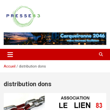
Aller
au
contenu
Comprendre ce qui se joue vraiment dans le Var
Presse 83
Accueil
distribution dons
distribution dons