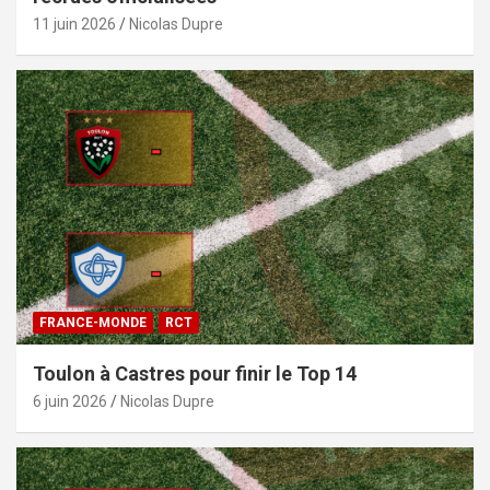
11 juin 2026
Nicolas Dupre
FRANCE-MONDE
RCT
Toulon à Castres pour finir le Top 14
6 juin 2026
Nicolas Dupre