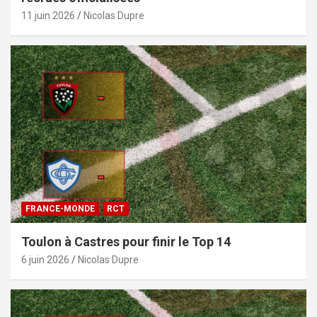
11 juin 2026
Nicolas Dupre
FRANCE-MONDE
RCT
Toulon à Castres pour finir le Top 14
6 juin 2026
Nicolas Dupre