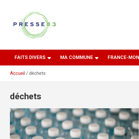
Aller
au
contenu
Comprendre ce qui se joue vraiment dans le Var
Presse 83
FAITS DIVERS
MA COMMUNE
FRANCE-MON
Accueil
déchets
déchets