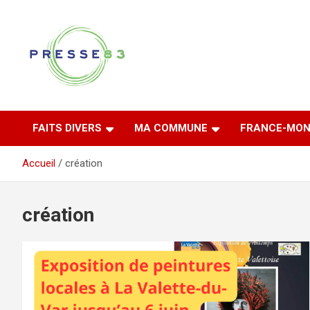
Aller
au
contenu
Comprendre ce qui se joue vraiment dans le Var
Presse 83
FAITS DIVERS
MA COMMUNE
FRANCE-MON
Accueil
création
création