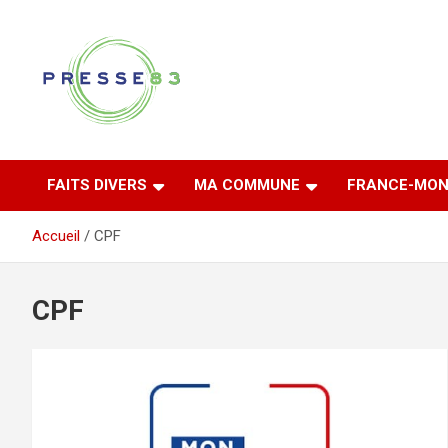
Aller
au
contenu
Comprendre ce qui se joue vraiment dans le Var
Presse 83
FAITS DIVERS
MA COMMUNE
FRANCE-MON
Accueil
CPF
CPF