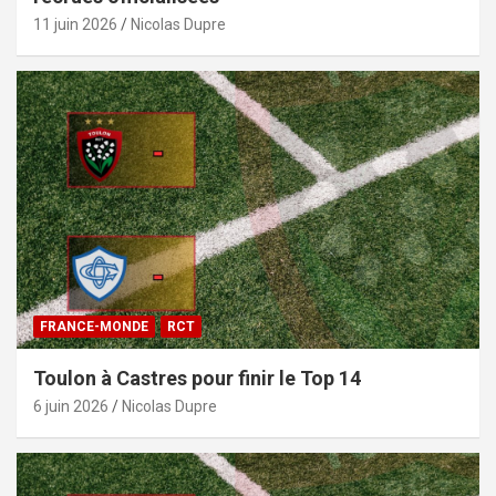
11 juin 2026
Nicolas Dupre
FRANCE-MONDE
RCT
Toulon à Castres pour finir le Top 14
6 juin 2026
Nicolas Dupre