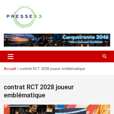
Aller
au
contenu
Comprendre ce qui se joue vraiment dans le Var
Presse 83
Accueil
contrat RCT 2028 joueur emblématique
contrat RCT 2028 joueur
emblématique