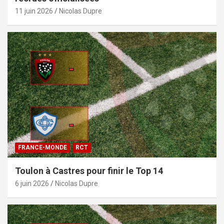
11 juin 2026
Nicolas Dupre
FRANCE-MONDE
RCT
Toulon à Castres pour finir le Top 14
6 juin 2026
Nicolas Dupre