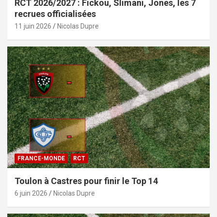
RCT 2026/2027 : Fickou, Slimani, Jones, les 7
recrues officialisées
11 juin 2026
Nicolas Dupre
FRANCE-MONDE
RCT
Toulon à Castres pour finir le Top 14
6 juin 2026
Nicolas Dupre