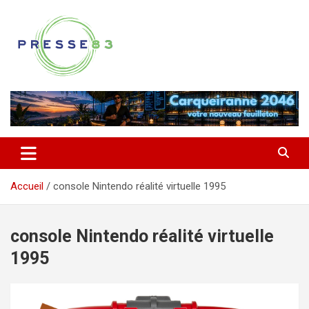
Aller
au
contenu
Comprendre ce qui se joue vraiment dans le Var
Presse 83
Accueil
console Nintendo réalité virtuelle 1995
console Nintendo réalité virtuelle
1995