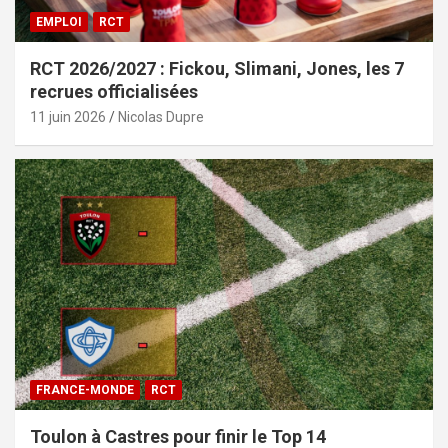
EMPLOI
RCT
RCT 2026/2027 : Fickou, Slimani, Jones, les 7
recrues officialisées
11 juin 2026
Nicolas Dupre
FRANCE-MONDE
RCT
Toulon à Castres pour finir le Top 14