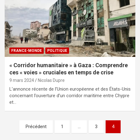
FRANCE-MONDE
POLITIQUE
« Corridor humanitaire » à Gaza : Comprendre
ces « voies » cruciales en temps de crise
9 mars 2024
Nicolas Dupre
L’annonce récente de l’Union européenne et des États-Unis
concernant l’ouverture d’un corridor maritime entre Chypre
et…
Pagination
Précédent
1
…
3
4
des