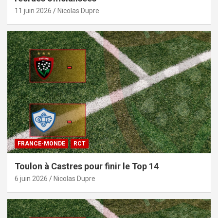
11 juin 2026
Nicolas Dupre
FRANCE-MONDE
RCT
Toulon à Castres pour finir le Top 14
6 juin 2026
Nicolas Dupre