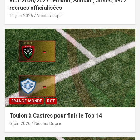
RCT 2026/2027 : Fickou, Slimani, Jones, les 7
recrues officialisées
11 juin 2026
Nicolas Dupre
FRANCE-MONDE
RCT
Toulon à Castres pour finir le Top 14
6 juin 2026
Nicolas Dupre