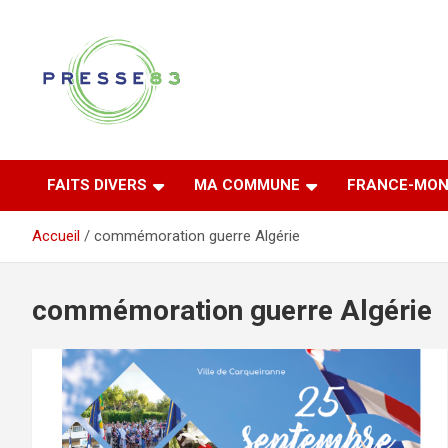
Aller
au
contenu
Comprendre ce qui se joue vraiment dans le Var
Presse 83
FAITS DIVERS
MA COMMUNE
FRANCE-MON
Accueil
commémoration guerre Algérie
commémoration guerre Algérie