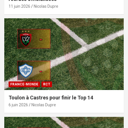
11 juin 2026
Nicolas Dupre
FRANCE-MONDE
RCT
Toulon à Castres pour finir le Top 14
6 juin 2026
Nicolas Dupre