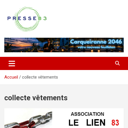
Aller
au
contenu
Comprendre ce qui se joue vraiment dans le Var
Presse 83
Accueil
collecte vêtements
collecte vêtements