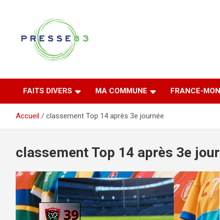
Aller
au
contenu
Comprendre ce qui se joue vraiment dans le Var
Presse 83
FAITS DIVERS
MA COMMUNE
FRANCE-MON
Accueil
classement Top 14 après 3e journée
classement Top 14 après 3e jou