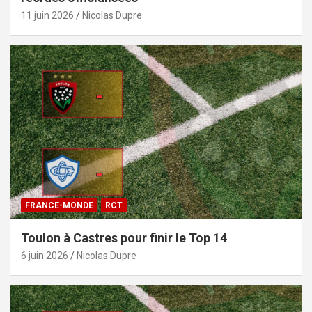
11 juin 2026
Nicolas Dupre
FRANCE-MONDE
RCT
Toulon à Castres pour finir le Top 14
6 juin 2026
Nicolas Dupre