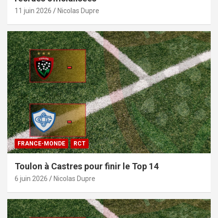
11 juin 2026
Nicolas Dupre
FRANCE-MONDE
RCT
Toulon à Castres pour finir le Top 14
6 juin 2026
Nicolas Dupre