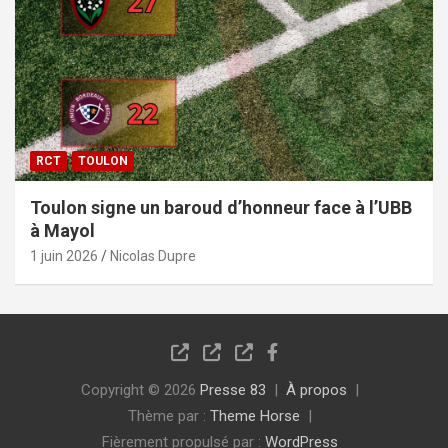
RCT
TOULON
Toulon signe un baroud d’honneur face à l’UBB
à Mayol
1 juin 2026
Nicolas Dupre
Copyright © 2026
Presse 83
À propos
Thème par :
Theme Horse
Fièrement propulsé par :
WordPress