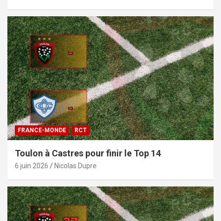
FRANCE-MONDE
RCT
Toulon à Castres pour finir le Top 14
6 juin 2026
Nicolas Dupre