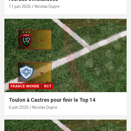
11 juin 2026
Nicolas Dupre
FRANCE-MONDE
RCT
Toulon à Castres pour finir le Top 14
6 juin 2026
Nicolas Dupre