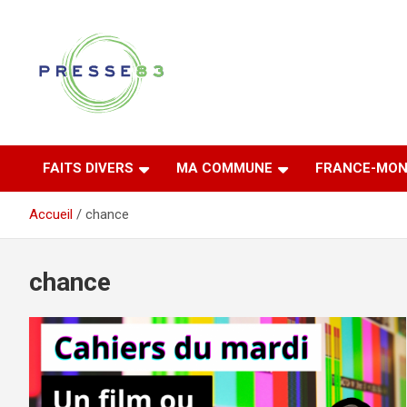
Aller
au
contenu
Comprendre ce qui se joue vraiment dans le Var
Presse 83
FAITS DIVERS
MA COMMUNE
FRANCE-MON
Accueil
chance
chance