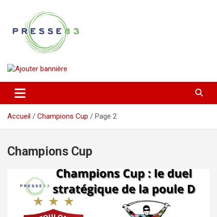
Aller
au
contenu
Comprendre ce qui se joue vraiment dans le Var
Presse 83
Accueil
Champions Cup
Page 2
Champions Cup