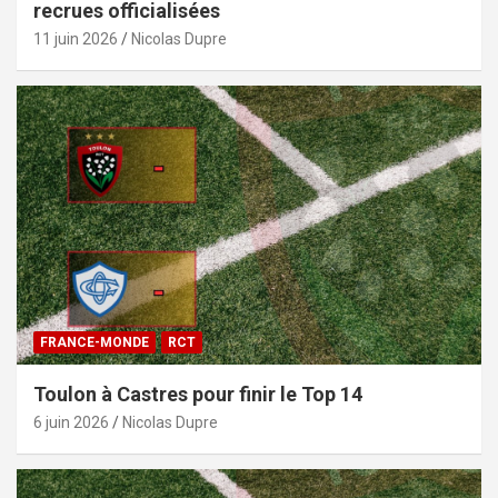
recrues officialisées
11 juin 2026
Nicolas Dupre
FRANCE-MONDE
RCT
Toulon à Castres pour finir le Top 14
6 juin 2026
Nicolas Dupre