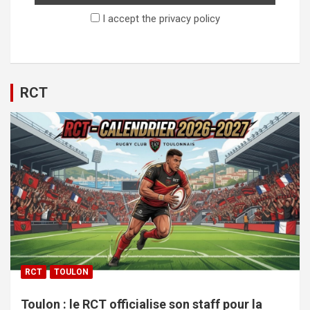
I accept the privacy policy
RCT
RCT
TOULON
Toulon : le RCT officialise son staff pour la