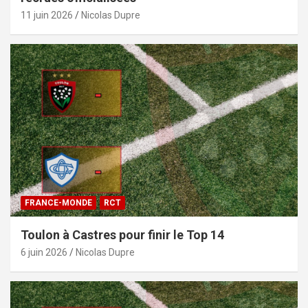
11 juin 2026
Nicolas Dupre
FRANCE-MONDE
RCT
Toulon à Castres pour finir le Top 14
6 juin 2026
Nicolas Dupre