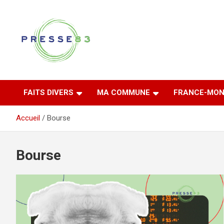
Aller
au
contenu
Comprendre ce qui se joue vraiment dans le Var
Presse 83
FAITS DIVERS
MA COMMUNE
FRANCE-MON
Accueil
Bourse
Bourse