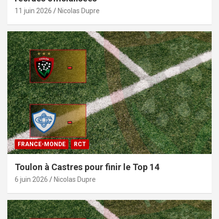
11 juin 2026
Nicolas Dupre
FRANCE-MONDE
RCT
Toulon à Castres pour finir le Top 14
6 juin 2026
Nicolas Dupre