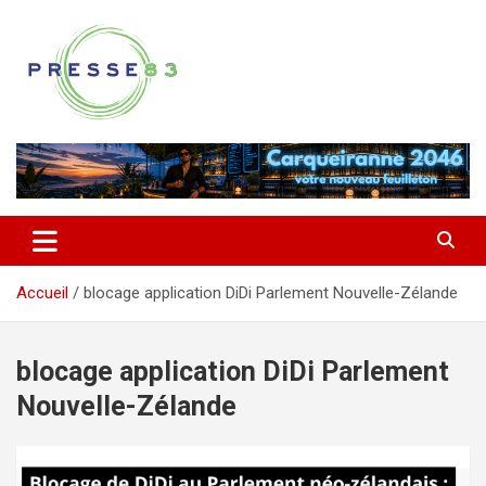
Aller
au
contenu
Comprendre ce qui se joue vraiment dans le Var
Presse 83
Accueil
blocage application DiDi Parlement Nouvelle-Zélande
blocage application DiDi Parlement
Nouvelle-Zélande