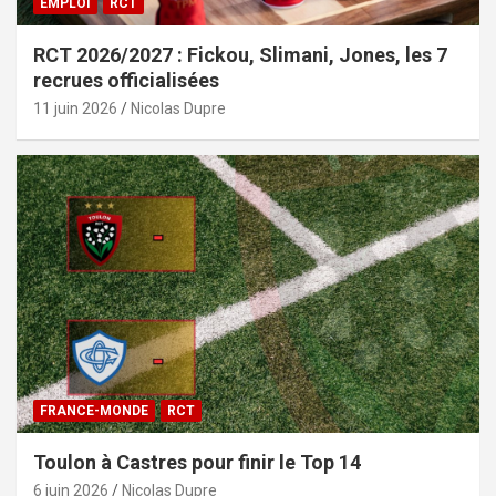
EMPLOI
RCT
RCT 2026/2027 : Fickou, Slimani, Jones, les 7
recrues officialisées
11 juin 2026
Nicolas Dupre
FRANCE-MONDE
RCT
Toulon à Castres pour finir le Top 14
6 juin 2026
Nicolas Dupre